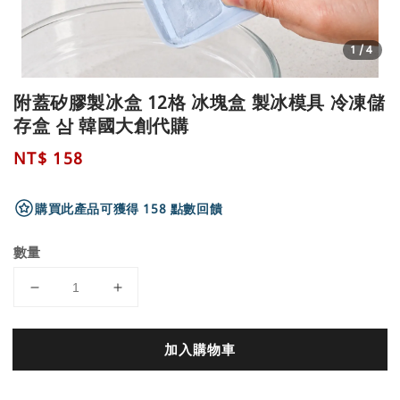
1
/4
附蓋矽膠製冰盒 12格 冰塊盒 製冰模具 冷凍儲
存盒 삼 韓國大創代購
Regular
NT$ 158
price
購買此產品可獲得 158 點數回饋
數量
加入購物車