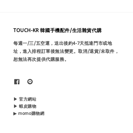
TOUCH-KR 韓國手機配件/生活雜貨代購
每週一/三/五空運，送出後約4-7天抵達門市或地
址，進入排程訂單後無法變更。取消/退貨/未取件，
恕無法再次提供代購服務。
▶ 官方網站
▶ 蝦皮購物
▶ momo購物網