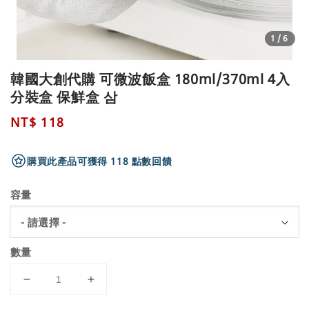
1
/6
韓國大創代購 可微波飯盒 180ml/370ml 4入
分裝盒 保鮮盒 삼
Regular
NT$ 118
price
購買此產品可獲得 118 點數回饋
容量
數量