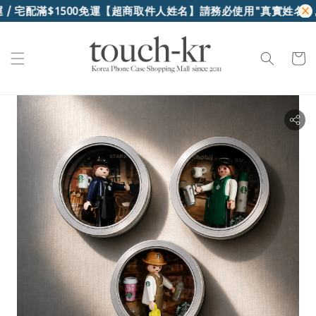
/ 宅配滿$1500免運
【超商取件人姓名】請務必使用"真實姓名"