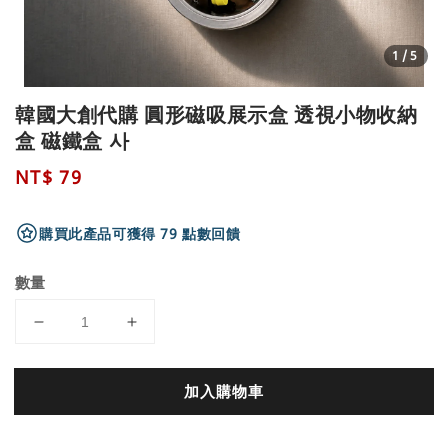
1
/5
韓國大創代購 圓形磁吸展示盒 透視小物收納
盒 磁鐵盒 사
Regular
NT$ 79
price
購買此產品可獲得 79 點數回饋
數量
加入購物車