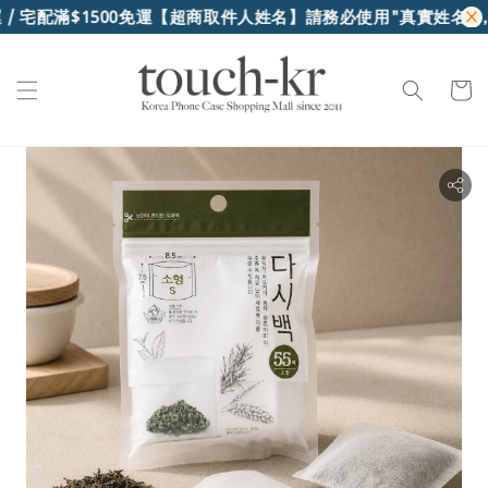
/ 宅配滿$1500免運
【超商取件人姓名】請務必使用"真實姓名"