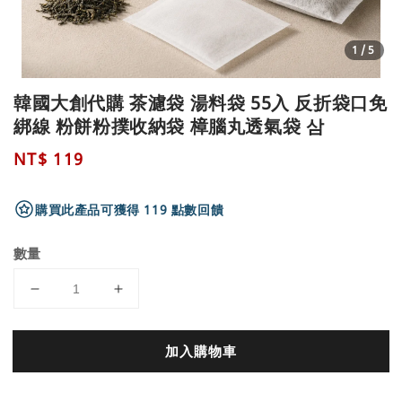
1
/5
韓國大創代購 茶濾袋 湯料袋 55入 反折袋口免
綁線 粉餅粉撲收納袋 樟腦丸透氣袋 삼
Regular
NT$ 119
price
購買此產品可獲得 119 點數回饋
數量
加入購物車