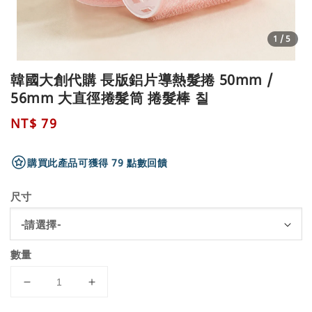
1
/5
韓國大創代購 長版鋁片導熱髮捲 50mm /
56mm 大直徑捲髮筒 捲髮棒 칠
Regular
NT$ 79
price
購買此產品可獲得 79 點數回饋
尺寸
數量