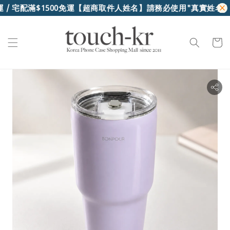
/ 宅配滿$1500免運
【超商取件人姓名】請務必使用"真實姓名"