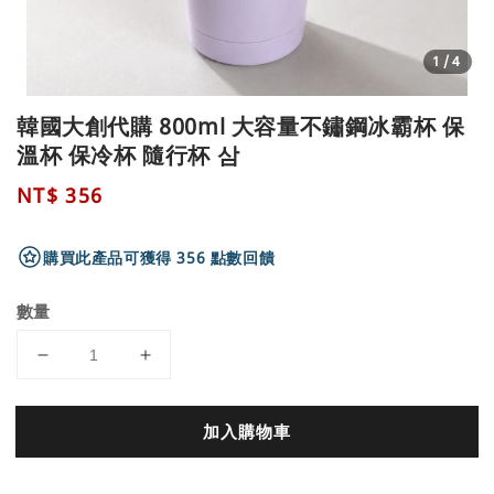
1
/4
韓國大創代購 800ml 大容量不鏽鋼冰霸杯 保
溫杯 保冷杯 隨行杯 삼
Regular
NT$ 356
price
購買此產品可獲得 356 點數回饋
數量
加入購物車