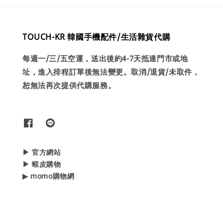
TOUCH-KR 韓國手機配件/生活雜貨代購
每週一/三/五空運，送出後約4-7天抵達門市或地
址，進入排程訂單後無法變更。取消/退貨/未取件，
恕無法再次提供代購服務。
▶ 官方網站
▶ 蝦皮購物
▶ momo購物網