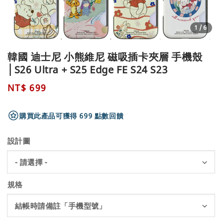
1
/6
韓國 迪士尼 小熊維尼 磁吸插卡夾層 手機殼
│S26 Ultra + S25 Edge FE S24 S23
Regular
NT$ 699
price
購買此產品可獲得 699 點數回饋
設計圖
規格