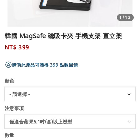
1
/12
韓國 MagSafe 磁吸卡夾 手機支架 直立架
Regular
NT$ 399
price
購買此產品可獲得 399 點數回饋
顏色
注意事項
數量