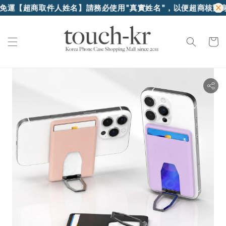
超商取件人姓名】請務必使用"真實姓名"，以便超商核對身份證件