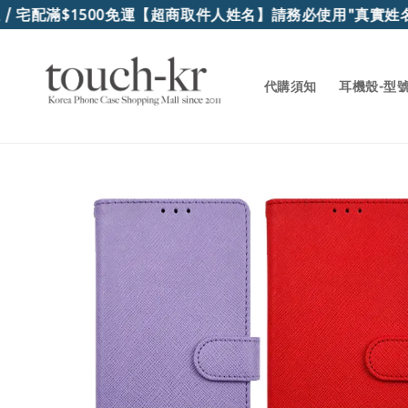
滿$1500免運
【超商取件人姓名】請務必使用"真實姓名"，
代購須知
耳機殼-型