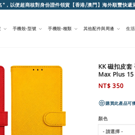
以便超商核對身份證件領貨
【香港/澳門】海外順豐快遞滿$15
號
手機殼-型號
手機殼-種類
其他配件與周邊
生活
KK 磁扣皮套 手機
Max Plus 15
Regular
NT$ 350
price
購買此產品可獲
顏色