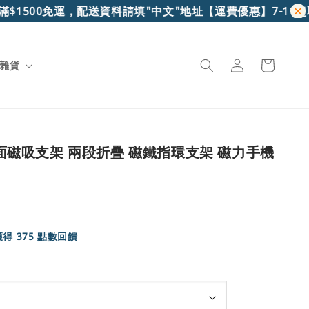
500免運，配送資料請填"中文"地址
【運費優惠】7-11超取滿$6
雜貨
 雙面磁吸支架 兩段折疊 磁鐵指環支架 磁力手機
得 375 點數回饋