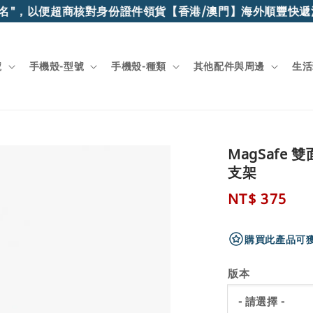
，以便超商核對身份證件領貨
【香港/澳門】海外順豐快遞滿$1
號
手機殼-型號
手機殼-種類
其他配件與周邊
生活
MagSafe
支架
Regular
NT$ 375
price
購買此產品可獲
版本