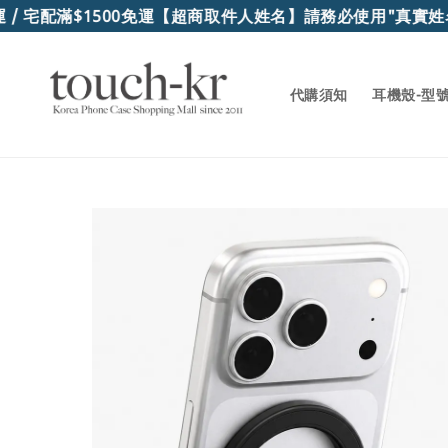
宅配滿$1500免運
【超商取件人姓名】請務必使用"真實姓名"
代購須知
耳機殼-型