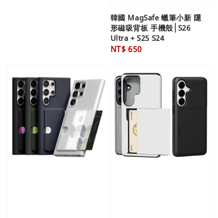
韓國 MagSafe 蠟筆小新 隱
形磁吸背板 手機殼│S26
Ultra + S25 S24
Regular
NT$ 650
price