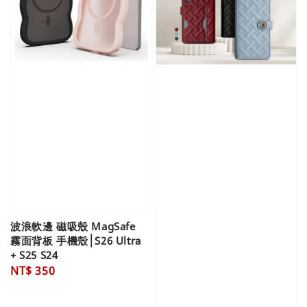
波浪軟邊 磁吸殼 MagSafe
霧面背板 手機殼│S26 Ultra
+ S25 S24
Regular
NT$ 350
price