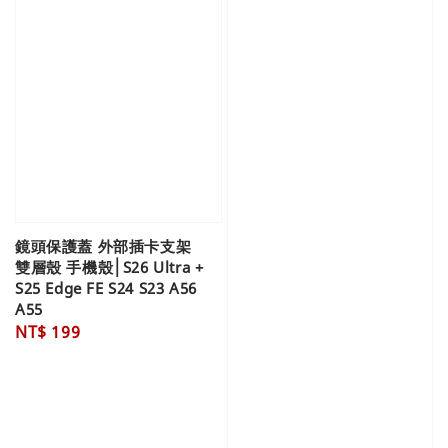
鏡頭保護蓋 外部插卡支架
雙層殼 手機殼│S26 Ultra +
S25 Edge FE S24 S23 A56
A55
Regular
NT$ 199
price