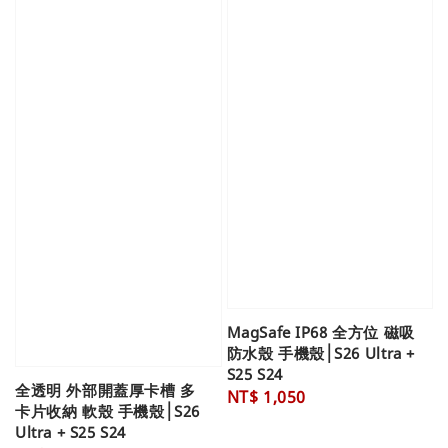
MagSafe IP68 全方位 磁吸
防水殼 手機殼│S26 Ultra +
S25 S24
全透明 外部開蓋厚卡槽 多
Regular
NT$ 1,050
卡片收納 軟殼 手機殼│S26
price
Ultra + S25 S24