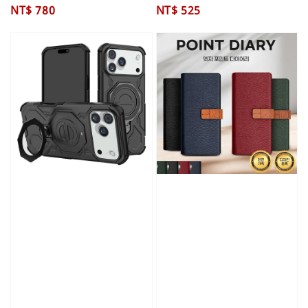
Regular
NT$ 780
Regular
NT$ 525
price
price