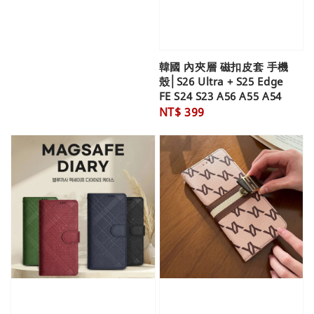
韓國 內夾層 磁扣皮套 手機
殼│S26 Ultra + S25 Edge
FE S24 S23 A56 A55 A54
Regular
NT$ 399
price