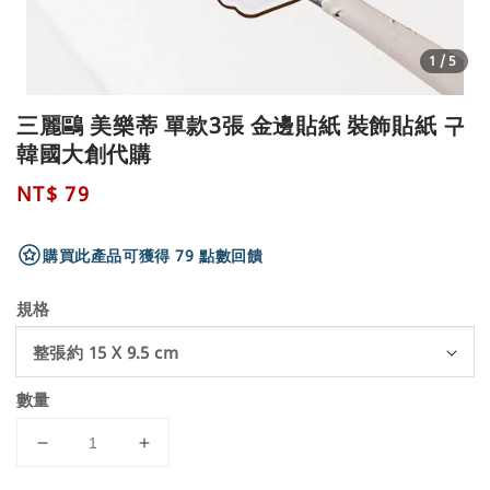
1
/5
三麗鷗 美樂蒂 單款3張 金邊貼紙 裝飾貼紙 구
韓國大創代購
Regular
NT$ 79
price
購買此產品可獲得 79 點數回饋
規格
數量