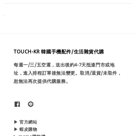
TOUCH-KR 韓國手機配件/生活雜貨代購
每週一/三/五空運，送出後約4-7天抵達門市或地
址，進入排程訂單後無法變更。取消/退貨/未取件，
恕無法再次提供代購服務。
▶ 官方網站
▶ 蝦皮購物