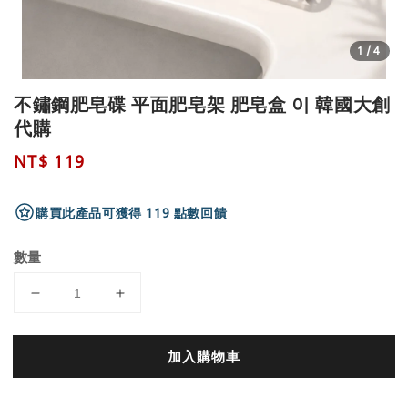
1
/4
不鏽鋼肥皂碟 平面肥皂架 肥皂盒 이 韓國大創
代購
Regular
NT$ 119
price
購買此產品可獲得 119 點數回饋
數量
加入購物車