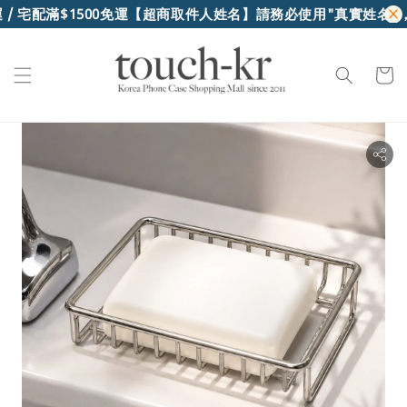
/ 宅配滿$1500免運
【超商取件人姓名】請務必使用"真實姓名"