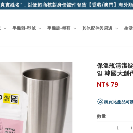
實姓名"，以便超商核對身份證件領貨
【香港/澳門】海外順豐
號
手機殼-型號
手機殼-種類
其他配件與周邊
生活
保溫瓶清潔錠
일 韓國大創
Regular
NT$ 79
price
購買此產品可獲
數量