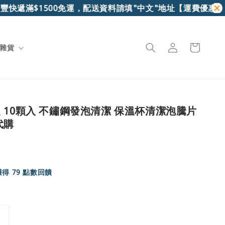
快遞滿$1500免運，配送資料請填"中文"地址
【運費優惠】7-1
雜貨
 10顆入 不鏽鋼發泡清潔 保溫杯清潔泡騰片
代購
得 79 點數回饋