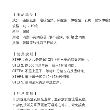
【 產 品 說 明 】
成分：碳酸氫鈉、過碳酸鈉、碳酸鈉、檸檬酸、乳糖、雙水檸檬
規格：4g × 10錠
產地：韓國
用途：清潔不鏽鋼容器 (限不銹鋼、玻璃) 之內膽
貨源：韓國原裝進口平行輸入
【 使 用 說 明 】
STEP1. 倒入八分滿40°C以上熱水至的保溫容器中。
STEP2. 以500ml爲單位，放入1片發泡錠。
STEP3. 不蓋上蓋子，等待10分鐘左右反應結束。
STEP4. 蓋上蓋子搖晃10~15秒後倒出。
STEP5. 使用清水再次沖洗乾淨。
【 注 意 事 項 】
⚠️ 請避免高溫及陽光直射，並存放於陰涼通風處。
⚠️ 請勿放置兒童及寵物可碰處之地方，避免誤食。