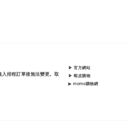
▶ 官方網站
，進入排程訂單後無法變更。取
▶ 蝦皮購物
▶ momo購物網