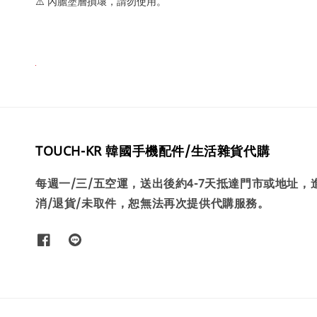
⚠️ 內膽塗層損壞，請勿使用。
TOUCH-KR 韓國手機配件/生活雜貨代購
每週一/三/五空運，送出後約4-7天抵達門市或地址
消/退貨/未取件，恕無法再次提供代購服務。