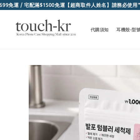
9免運 / 宅配滿$1500免運
【超商取件人姓名】請務必使用"真
代購須知
耳機殼-型