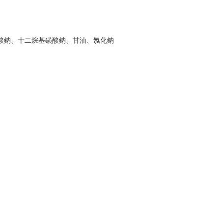
酸鈉、十二烷基磺酸鈉、甘油、氯化鈉