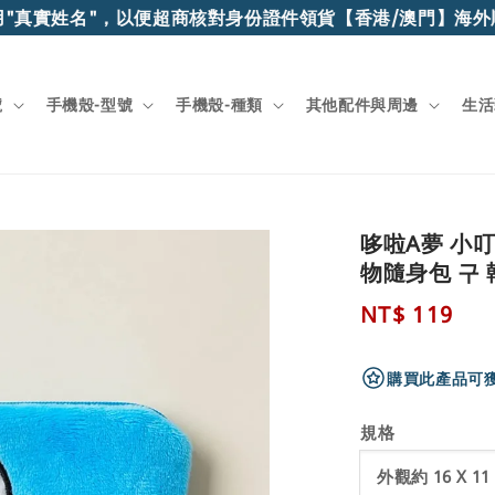
"真實姓名"，以便超商核對身份證件領貨
【香港/澳門】海外順
號
手機殼-型號
手機殼-種類
其他配件與周邊
生活
哆啦A夢 小
物隨身包 구
Regular
NT$ 119
price
購買此產品可獲
規格