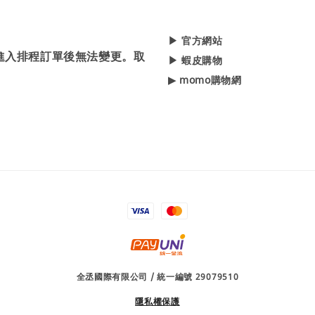
▶ 官方網站
，進入排程訂單後無法變更。取
▶ 蝦皮購物
▶ momo購物網
全丞國際有限公司 / 統一編號 29079510
隱私權保護