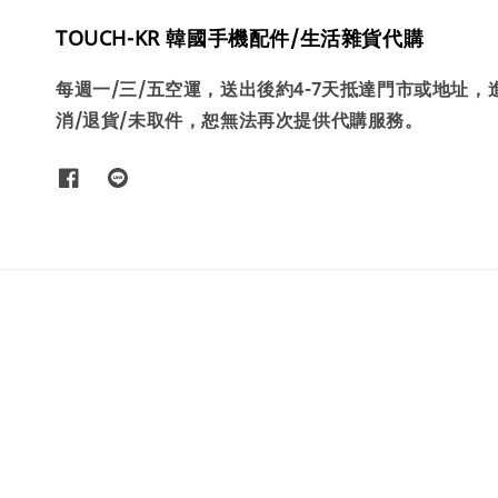
TOUCH-KR 韓國手機配件/生活雜貨代購
每週一/三/五空運，送出後約4-7天抵達門市或地址
消/退貨/未取件，恕無法再次提供代購服務。