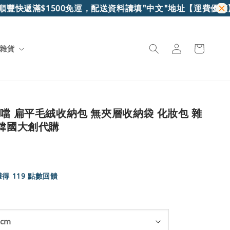
豐快遞滿$1500免運，配送資料請填"中文"地址
【運費優惠】7
雜貨
叮噹 扁平毛絨收納包 無夾層收納袋 化妝包 雜
 韓國大創代購
得 119 點數回饋