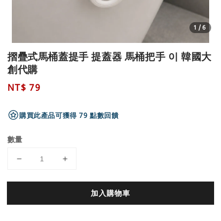
1
/6
摺疊式馬桶蓋提手 提蓋器 馬桶把手 이 韓國大
創代購
Regular
NT$ 79
price
購買此產品可獲得 79 點數回饋
數量
加入購物車