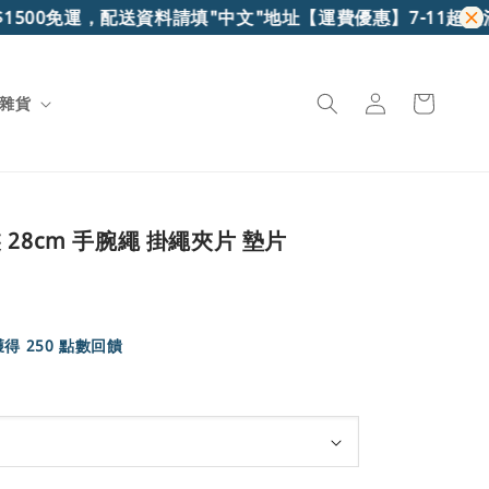
0免運，配送資料請填"中文"地址
【運費優惠】7-11超取滿$699
雜貨
28cm 手腕繩 掛繩夾片 墊片
得 250 點數回饋