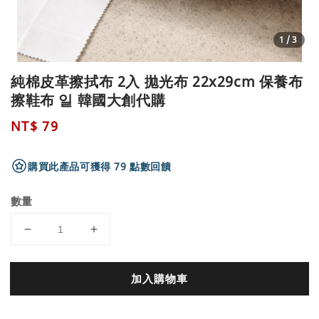
1
/3
純棉皮革擦拭布 2入 拋光布 22x29cm 保養布
擦鞋布 일 韓國大創代購
Regular
NT$ 79
price
購買此產品可獲得 79 點數回饋
數量
加入購物車