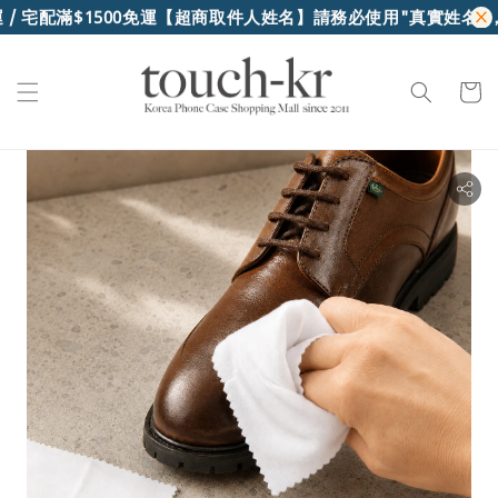
/ 宅配滿$1500免運
【超商取件人姓名】請務必使用"真實姓名"