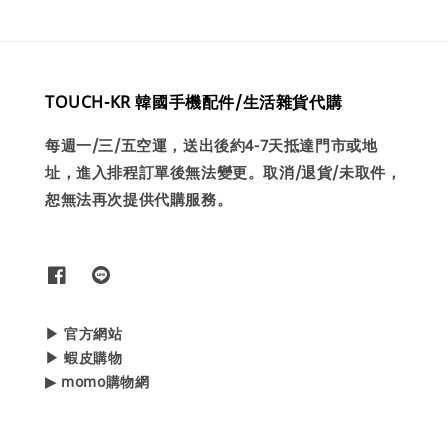
TOUCH-KR 韓國手機配件/生活雜貨代購
每週一/三/五空運，送出後約4-7天抵達門市或地
址，進入排程訂單後無法變更。取消/退貨/未取件，
恕無法再次提供代購服務。
▶ 官方網站
▶ 蝦皮購物
▶ momo購物網