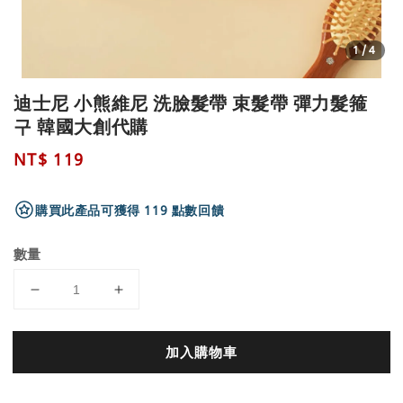
1
/4
迪士尼 小熊維尼 洗臉髮帶 束髮帶 彈力髮箍
구 韓國大創代購
Regular
NT$ 119
price
購買此產品可獲得 119 點數回饋
數量
加入購物車