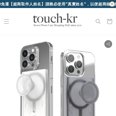
【超商取件人姓名】請務必使用"真實姓名"，以便超商核對身份證