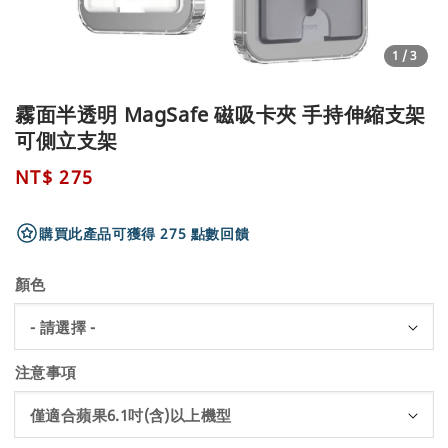
1
/3
霧面半透明 MagSafe 磁吸卡夾 手持伸縮支架
可側立支架
Regular
NT$ 275
price
購買此產品可獲得 275 點數回饋
顏色
注意事項