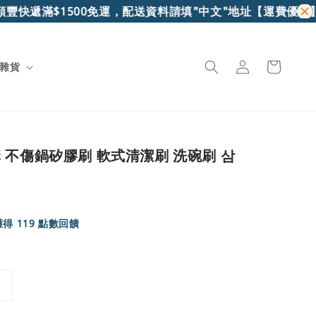
豐快遞滿$1500免運，配送資料請填"中文"地址
【運費優惠】7-
雜貨
 不傷鍋矽膠刷 軟式清潔刷 洗碗刷 삼
得 119 點數回饋