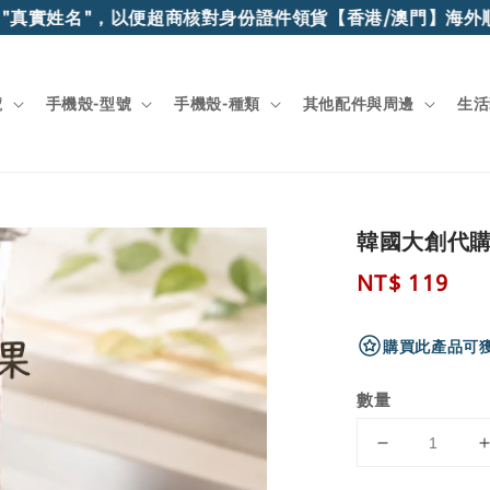
真實姓名"，以便超商核對身份證件領貨
【香港/澳門】海外順
號
手機殼-型號
手機殼-種類
其他配件與周邊
生活
韓國大創代購
Regular
NT$ 119
price
購買此產品可獲
數量