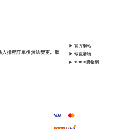
▶ 官方網站
，進入排程訂單後無法變更。取
▶ 蝦皮購物
▶ momo購物網