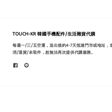
TOUCH-KR 韓國手機配件/生活雜貨代購
每週一/三/五空運，送出後約4-7天抵達門市或地址
消/退貨/未取件，恕無法再次提供代購服務。