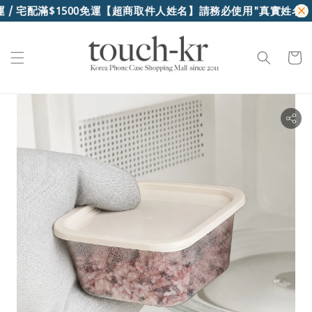
/ 宅配滿$1500免運
【超商取件人姓名】請務必使用"真實姓名"