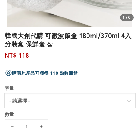
1
/6
韓國大創代購 可微波飯盒 180ml/370ml 4入
分裝盒 保鮮盒 삼
Regular
NT$ 118
price
購買此產品可獲得 118 點數回饋
容量
數量