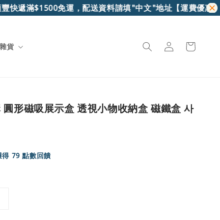
快遞滿$1500免運，配送資料請填"中文"地址
【運費優惠】7-1
雜貨
 圓形磁吸展示盒 透視小物收納盒 磁鐵盒 사
得 79 點數回饋