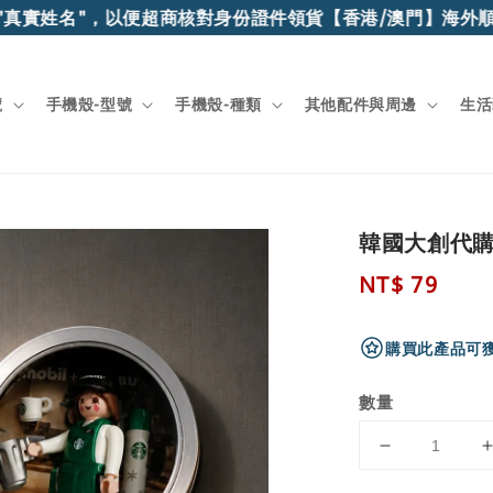
真實姓名"，以便超商核對身份證件領貨
【香港/澳門】海外順豐
號
手機殼-型號
手機殼-種類
其他配件與周邊
生活
韓國大創代購
Regular
NT$ 79
price
購買此產品可獲
數量