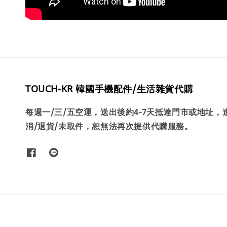
TOUCH-KR 韓國手機配件/生活雜貨代購
每週一/三/五空運，送出後約4-7天抵達門市或地址
消/退貨/未取件，恕無法再次提供代購服務。