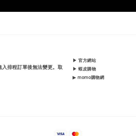
▶ 官方網站
，進入排程訂單後無法變更。取
▶ 蝦皮購物
▶ momo購物網