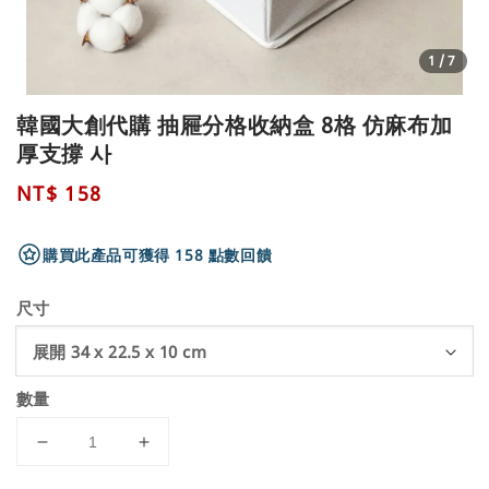
1
/7
韓國大創代購 抽屜分格收納盒 8格 仿麻布加
厚支撐 사
Regular
NT$ 158
price
購買此產品可獲得 158 點數回饋
尺寸
數量