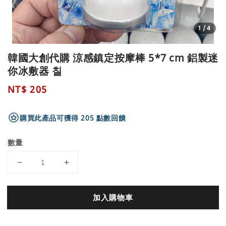
1
/4
韓國大創代購 涼感鎮定按摩棒 5*7 cm 鋁製迷
你冰敷器 칠
Regular
NT$ 205
price
購買此產品可獲得 205 點數回饋
數量
加入購物車