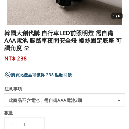
1
/6
韓國大創代購 自行車LED前照明燈 需自備
AAA電池 腳踏車夜間安全燈 螺絲固定底座 可
調角度 오
Regular
NT$ 238
price
購買此產品可獲得 238 點數回饋
注意事項
數量