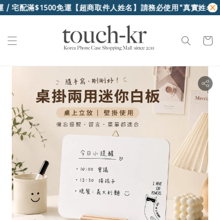
/ 宅配滿$1500免運
【超商取件人姓名】請務必使用"真實姓名"