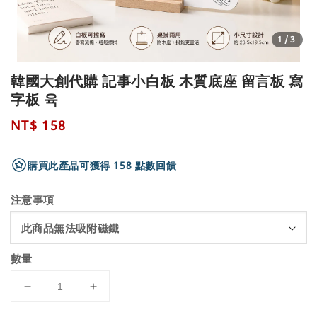
1
/3
韓國大創代購 記事小白板 木質底座 留言板 寫
字板 육
Regular
NT$ 158
price
購買此產品可獲得 158 點數回饋
注意事項
數量