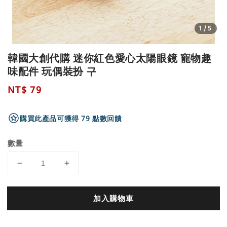
1
/5
韓國大創代購 迷你紅色愛心太陽眼鏡 寵物趣
味配件 玩偶裝扮 구
Regular
NT$ 79
price
購買此產品可獲得 79 點數回饋
數量
加入購物車