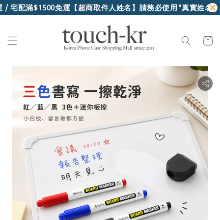
/ 宅配滿$1500免運
【超商取件人姓名】請務必使用"真實姓名"