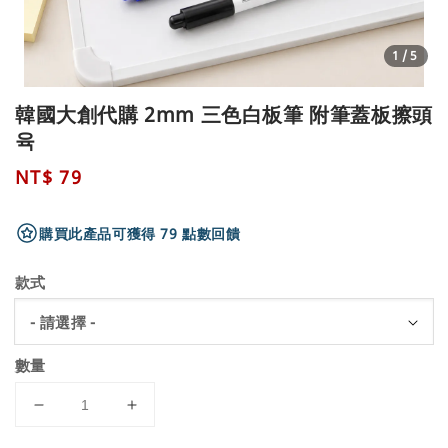
1
/5
韓國大創代購 2mm 三色白板筆 附筆蓋板擦頭
육
Regular
NT$ 79
price
購買此產品可獲得 79 點數回饋
款式
數量