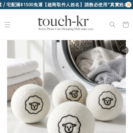
/ 宅配滿$1500免運
【超商取件人姓名】請務必使用"真實姓名"