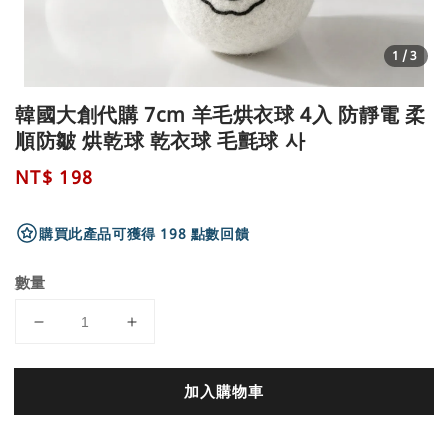
1
/3
韓國大創代購 7cm 羊毛烘衣球 4入 防靜電 柔
順防皺 烘乾球 乾衣球 毛氈球 사
Regular
NT$ 198
price
購買此產品可獲得 198 點數回饋
數量
加入購物車