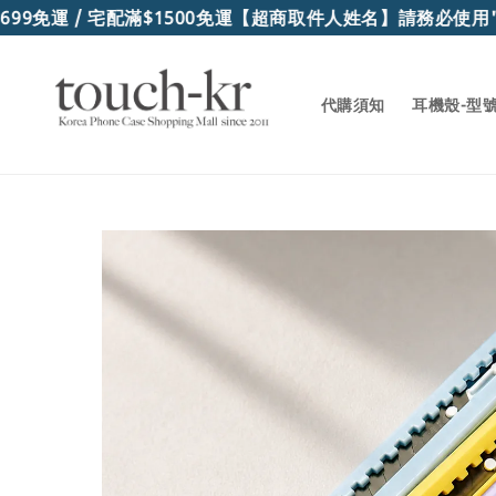
9免運 / 宅配滿$1500免運
【超商取件人姓名】請務必使用"
代購須知
耳機殼-型