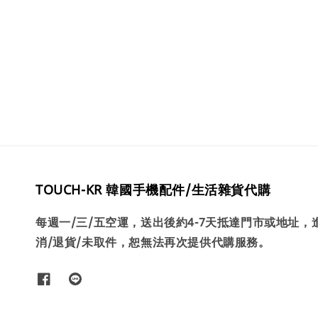
TOUCH-KR 韓國手機配件/生活雜貨代購
每週一/三/五空運，送出後約4-7天抵達門市或地址
消/退貨/未取件，恕無法再次提供代購服務。