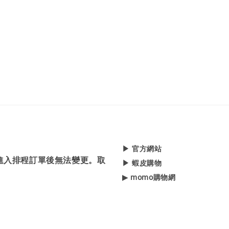
▶ 官方網站
，進入排程訂單後無法變更。取
▶ 蝦皮購物
▶ momo購物網