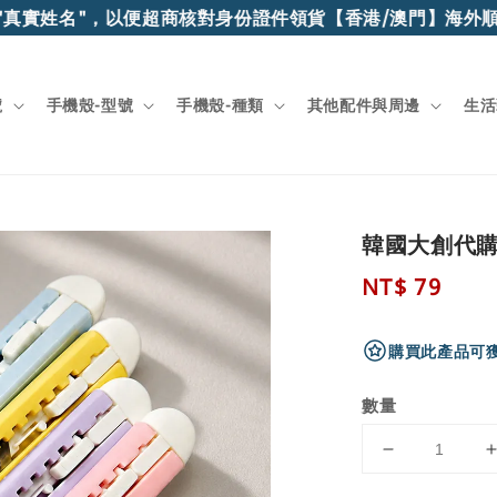
真實姓名"，以便超商核對身份證件領貨
【香港/澳門】海外順豐
號
手機殼-型號
手機殼-種類
其他配件與周邊
生活
韓國大創代購
Regular
NT$ 79
price
購買此產品可獲
數量