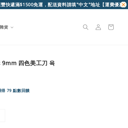
快遞滿$1500免運，配送資料請填"中文"地址
【運費優惠】7-
雜貨
 9mm 四色美工刀 육
得 79 點數回饋