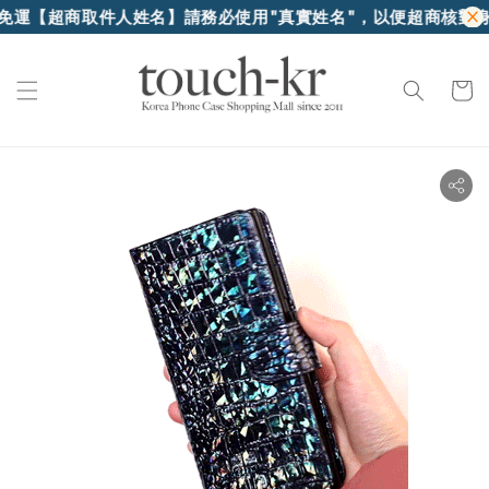
超商取件人姓名】請務必使用"真實姓名"，以便超商核對身份證