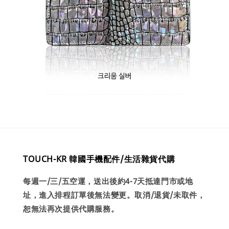
TOUCH-KR 韓國手機配件/生活雜貨代購
每週一/三/五空運，送出後約4-7天抵達門市或地
址，進入排程訂單後無法變更。取消/退貨/未取件，
恕無法再次提供代購服務。