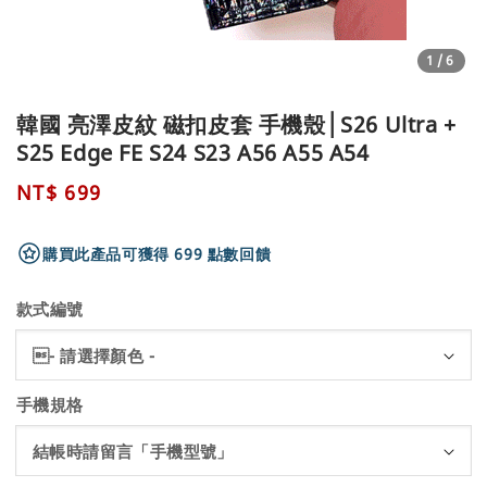
1
/6
韓國 亮澤皮紋 磁扣皮套 手機殼│S26 Ultra +
S25 Edge FE S24 S23 A56 A55 A54
Regular
NT$ 699
price
購買此產品可獲得 699 點數回饋
款式編號
手機規格