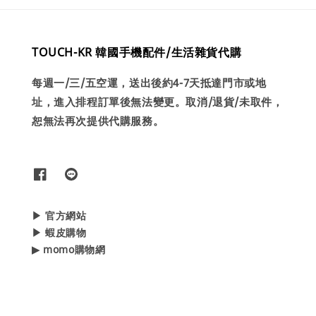
TOUCH-KR 韓國手機配件/生活雜貨代購
每週一/三/五空運，送出後約4-7天抵達門市或地
址，進入排程訂單後無法變更。取消/退貨/未取件，
恕無法再次提供代購服務。
▶ 官方網站
▶ 蝦皮購物
▶ momo購物網