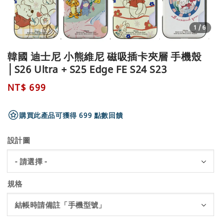
1
/6
韓國 迪士尼 小熊維尼 磁吸插卡夾層 手機殼
│S26 Ultra + S25 Edge FE S24 S23
Regular
NT$ 699
price
購買此產品可獲得 699 點數回饋
設計圖
規格