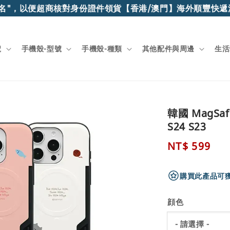
，以便超商核對身份證件領貨
【香港/澳門】海外順豐快遞滿$1
號
手機殼-型號
手機殼-種類
其他配件與周邊
生活
韓國 MagSaf
S24 S23
Regular
NT$ 599
price
購買此產品可獲
顔色