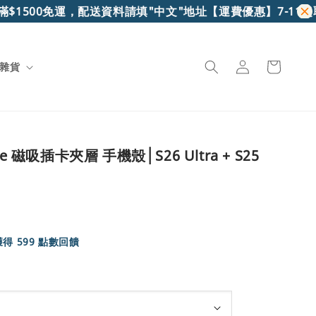
500免運，配送資料請填"中文"地址
【運費優惠】7-11超取滿$6
雜貨
e 磁吸插卡夾層 手機殼│S26 Ultra + S25
得 599 點數回饋