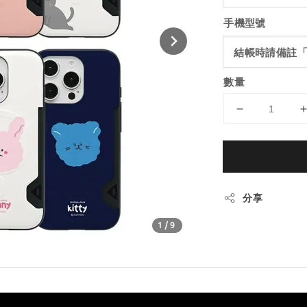
手機型號
數量
分享
1
/9