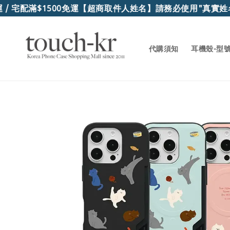
宅配滿$1500免運
【超商取件人姓名】請務必使用"真實姓名"
代購須知
耳機殼-型