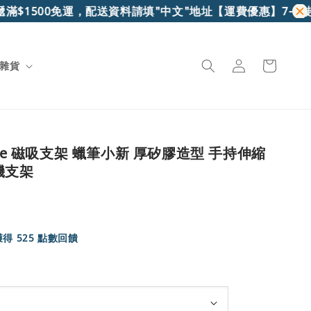
500免運，配送資料請填"中文"地址
【運費優惠】7-11超取滿$
雜貨
afe 磁吸支架 蠟筆小新 厚矽膠造型 手持伸縮
機支架
得 525 點數回饋