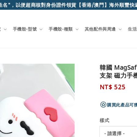
，以便超商核對身份證件領貨
【香港/澳門】海外順豐快遞滿$1
號
手機殼-型號
手機殼-種類
其他配件與周邊
生活
韓國 MagS
支架 磁力手
Regular
NT$ 525
price
購買此產品可獲
樣式