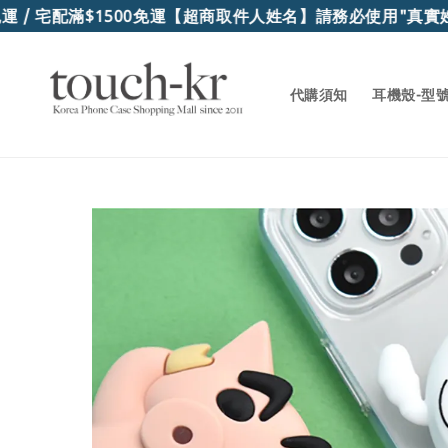
宅配滿$1500免運
【超商取件人姓名】請務必使用"真實姓名"
代購須知
耳機殼-型