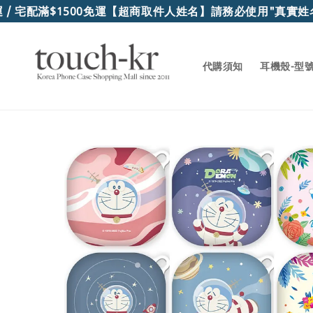
配滿$1500免運
【超商取件人姓名】請務必使用"真實姓名"
代購須知
耳機殼-型