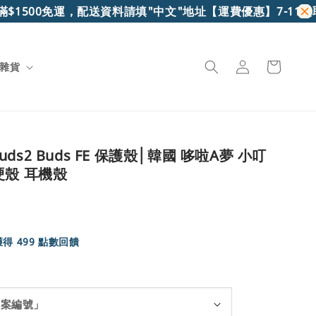
00免運，配送資料請填"中文"地址
【運費優惠】7-11超取滿$6
雜貨
 Buds2 Buds FE 保護殼│韓國 哆啦A夢 小叮
硬殼 耳機殼
得 499 點數回饋