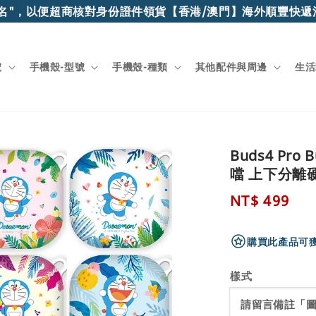
，以便超商核對身份證件領貨
【香港/澳門】海外順豐快遞滿$15
號
手機殼-型號
手機殼-種類
其他配件與周邊
生活
Buds4 Pro
噹 上下分離
Regular
NT$ 499
price
購買此產品可獲
樣式