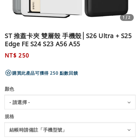
1
/2
ST 推蓋卡夾 雙層殼 手機殼│S26 Ultra + S25
Edge FE S24 S23 A56 A55
Regular
NT$ 250
price
購買此產品可獲得 250 點數回饋
顏色
規格