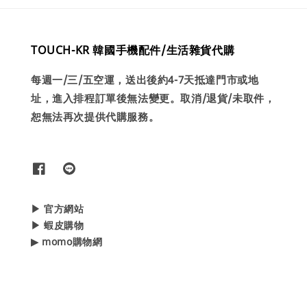
TOUCH-KR 韓國手機配件/生活雜貨代購
每週一/三/五空運，送出後約4-7天抵達門市或地
址，進入排程訂單後無法變更。取消/退貨/未取件，
恕無法再次提供代購服務。
▶ 官方網站
▶ 蝦皮購物
▶ momo購物網