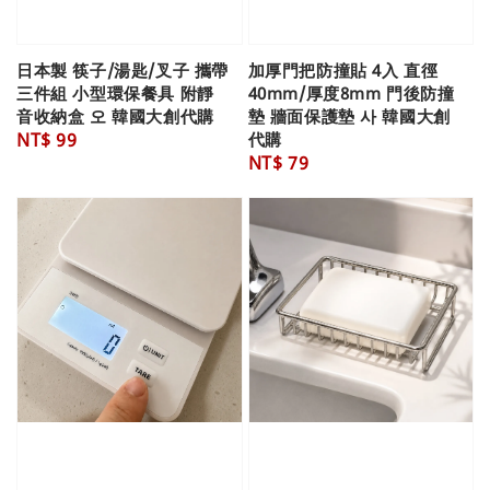
日本製 筷子/湯匙/叉子 攜帶
加厚門把防撞貼 4入 直徑
三件組 小型環保餐具 附靜
40mm/厚度8mm 門後防撞
音收納盒 오 韓國大創代購
墊 牆面保護墊 사 韓國大創
Regular
NT$ 99
代購
Regular
NT$ 79
price
price