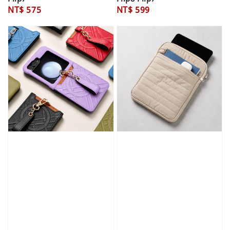
Regular
NT$ 575
Regular
NT$ 599
price
price