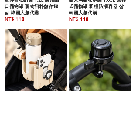
口儲物罐 寵物飼料儲存罐
式儲物罐 雜糧防潮容器 삼
삼 韓國大創代購
韓國大創代購
Regular
NT$ 118
Regular
NT$ 118
price
price