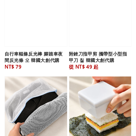
自行車輻條反光棒 腳踏車夜
附銼刀指甲剪 攜帶型小型指
間反光條 오 韓國大創代購
甲刀 칠 韓國大創代購
Regular
NT$ 79
Regular
從
NT$ 49
起
price
price