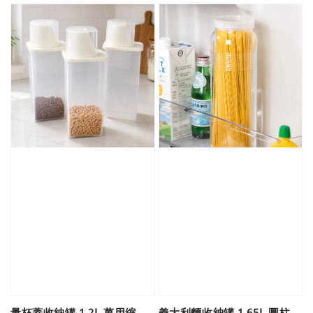
量杯蓋收納罐 1.2L 萬用縮
義大利麵收納罐 1.65L 圓柱