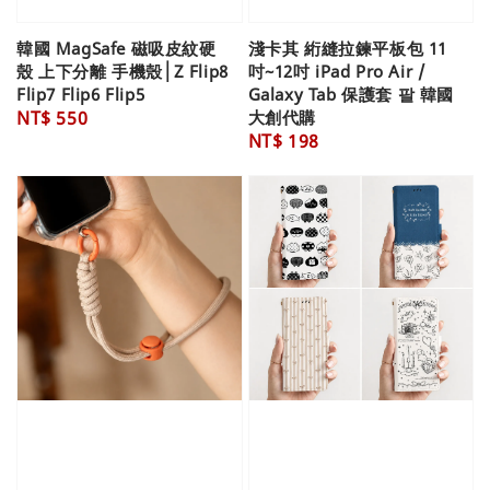
韓國 MagSafe 磁吸皮紋硬
淺卡其 絎縫拉鍊平板包 11
殼 上下分離 手機殼│Z Flip8
吋~12吋 iPad Pro Air /
Flip7 Flip6 Flip5
Galaxy Tab 保護套 팔 韓國
Regular
NT$ 550
大創代購
Regular
NT$ 198
price
price