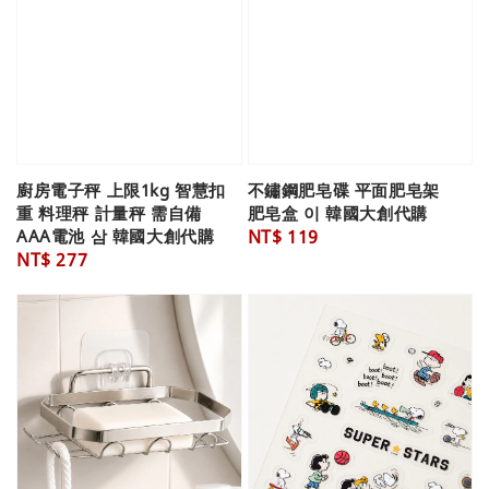
廚房電子秤 上限1kg 智慧扣
不鏽鋼肥皂碟 平面肥皂架
重 料理秤 計量秤 需自備
肥皂盒 이 韓國大創代購
AAA電池 삼 韓國大創代購
Regular
NT$ 119
Regular
NT$ 277
price
price