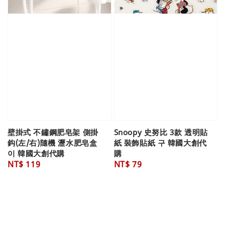
壁掛式 不鏽鋼肥皂架 側掛
Snoopy 史努比 3款 透明貼
鈎(左/右)隨機 瀝水肥皂盒
紙 裝飾貼紙 구 韓國大創代
이 韓國大創代購
購
Regular
NT$ 119
Regular
NT$ 79
price
price