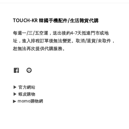
TOUCH-KR 韓國手機配件/生活雜貨代購
每週一/三/五空運，送出後約4-7天抵達門市或地
址，進入排程訂單後無法變更。取消/退貨/未取件，
恕無法再次提供代購服務。
▶ 官方網站
▶ 蝦皮購物
▶ momo購物網