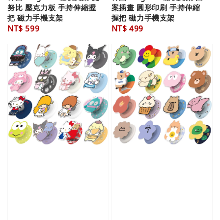
努比 壓克力板 手持伸縮握
案插畫 圓形印刷 手持伸縮
把 磁力手機支架
握把 磁力手機支架
Regular
NT$ 599
Regular
NT$ 499
price
price