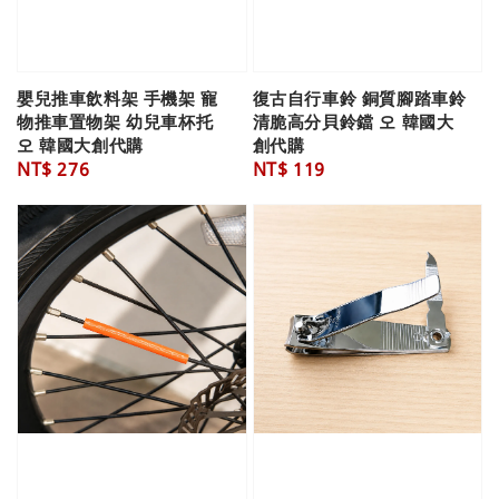
嬰兒推車飲料架 手機架 寵
復古自行車鈴 銅質腳踏車鈴
物推車置物架 幼兒車杯托
清脆高分貝鈴鐺 오 韓國大
오 韓國大創代購
創代購
Regular
NT$ 276
Regular
NT$ 119
price
price