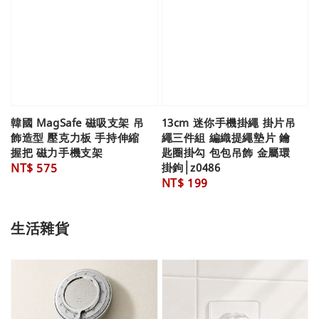
韓國 MagSafe 磁吸支架 吊
13cm 迷你手機掛繩 掛片吊
飾造型 壓克力板 手持伸縮
繩三件組 編織提繩墊片 鑰
握把 磁力手機支架
匙圈掛勾 包包吊飾 金屬環
Regular
NT$ 575
掛鉤│z0486
Regular
NT$ 199
price
price
生活雜貨