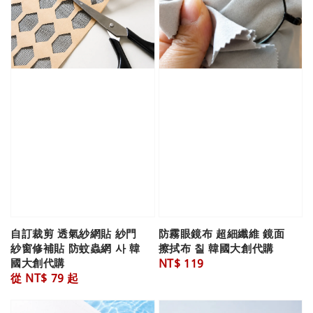
自訂裁剪 透氣紗網貼 紗門
防霧眼鏡布 超細纖維 鏡面
紗窗修補貼 防蚊蟲網 사 韓
擦拭布 칠 韓國大創代購
國大創代購
Regular
NT$ 119
Regular
從
NT$ 79
起
price
price