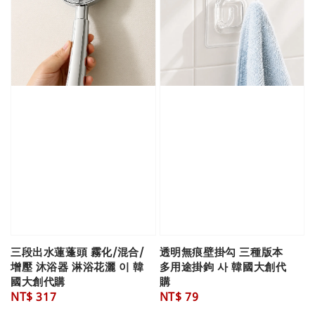
三段出水蓮蓬頭 霧化/混合/
透明無痕壁掛勾 三種版本
增壓 沐浴器 淋浴花灑 이 韓
多用途掛鉤 사 韓國大創代
國大創代購
購
Regular
NT$ 317
Regular
NT$ 79
price
price