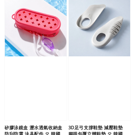
矽膠泳鏡盒 瀝水透氣收納盒
3D足弓支撐鞋墊 減壓鞋墊
防刮防震 泳具配件 오 韓國
腳跟包覆立體鞋墊 오 韓國