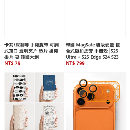
卡其/深咖啡 手繩腕帶 可調
韓國 MagSafe 磁吸硬殼 複
式束口 透明夾片 墊片 掛繩
合式磁扣皮套 手機殼│S26
掛片 팔 韓國大創
Ultra + S25 Edge S24 S23
Regular
NT$ 79
Regular
NT$ 799
price
price