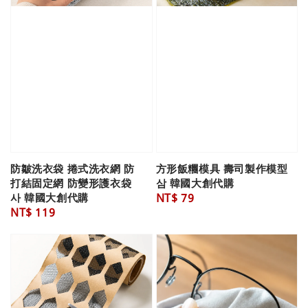
防皺洗衣袋 捲式洗衣網 防
方形飯糰模具 壽司製作模型
打結固定網 防變形護衣袋
삼 韓國大創代購
사 韓國大創代購
Regular
NT$ 79
Regular
NT$ 119
price
price