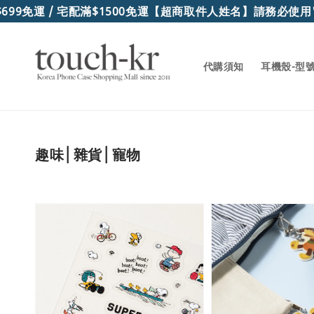
運 / 宅配滿$1500免運
【超商取件人姓名】請務必使用"真實
代購須知
耳機殼-型
趣味│雜貨│寵物