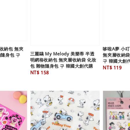
收納包 無夾
哆啦A夢 小
三麗鷗 My Melody 美樂蒂 半透
物隨身包 구
無夾層收納袋
明網格收納包 無夾層收納袋 化妝
구 韓國大創
包 雜物隨身包 구 韓國大創代購
Regular
NT$ 119
Regular
NT$ 158
price
price