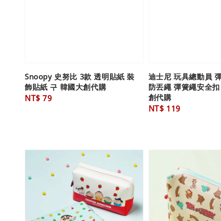
Snoopy 史努比 3款 透明貼紙 裝
迪士尼 玩具總動員 
飾貼紙 구 韓國大創代購
防丟繩 彈簧繩安全扣
創代購
Regular
NT$ 79
Regular
NT$ 119
price
price