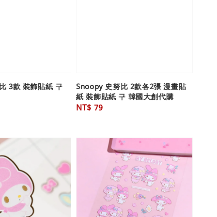
努比 3款 裝飾貼紙 구
Snoopy 史努比 2款各2張 漫畫貼
紙 裝飾貼紙 구 韓國大創代購
Regular
NT$ 79
price