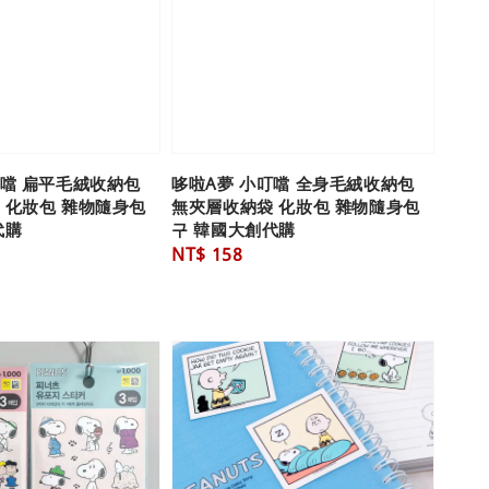
叮噹 扁平毛絨收納包
哆啦A夢 小叮噹 全身毛絨收納包
 化妝包 雜物隨身包
無夾層收納袋 化妝包 雜物隨身包
代購
구 韓國大創代購
Regular
NT$ 158
price