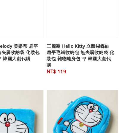
elody 美樂蒂 扁平
三麗鷗 Hello Kitty 立體蝴蝶結
無夾層收納袋 化妝包
扁平毛絨收納包 無夾層收納袋 化
구 韓國大創代購
妝包 雜物隨身包 구 韓國大創代
購
Regular
NT$ 119
price