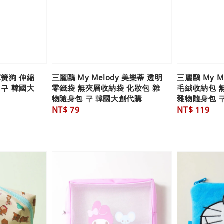
彈簧狗 伸縮
三麗鷗 My Melody 美樂蒂 透明
三麗鷗 My M
 구 韓國大
零錢袋 無夾層收納袋 化妝包 雜
毛絨收納包 
物隨身包 구 韓國大創代購
雜物隨身包 
Regular
NT$ 79
Regular
NT$ 119
price
price