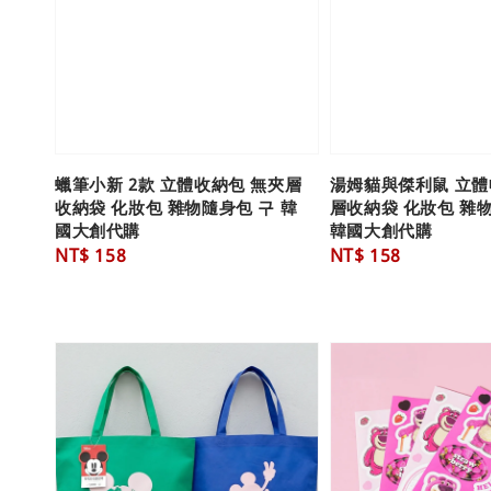
蠟筆小新 2款 立體收納包 無夾層
湯姆貓與傑利鼠 立體
收納袋 化妝包 雜物隨身包 구 韓
層收納袋 化妝包 雜
國大創代購
韓國大創代購
Regular
NT$ 158
Regular
NT$ 158
price
price