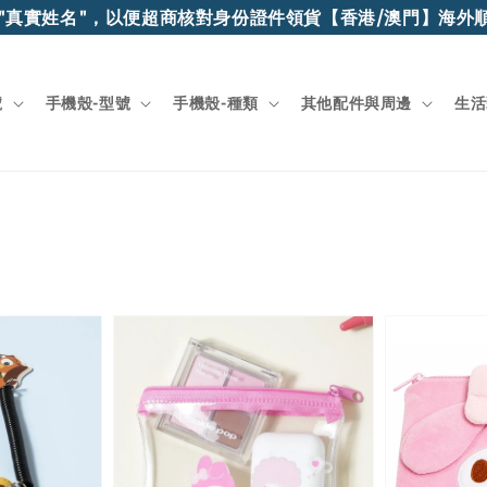
姓名"，以便超商核對身份證件領貨
【香港/澳門】海外順豐快遞
號
手機殼-型號
手機殼-種類
其他配件與周邊
生活