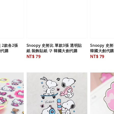
 2款各2張
Snoopy 史努比 單款3張 透明貼
Snoopy 史
創代購
紙 裝飾貼紙 구 韓國大創代購
韓國大創代購
Regular
NT$ 79
Regular
NT$ 79
price
price