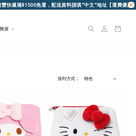
滿$1500免運，配送資料請填"中文"地址
【運費優惠】7-11超
雜貨
排列方式 :