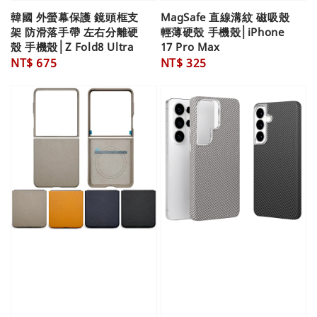
韓國 外螢幕保護 鏡頭框支
MagSafe 直線溝紋 磁吸殼
架 防滑落手帶 左右分離硬
輕薄硬殼 手機殼│iPhone
殼 手機殼│Z Fold8 Ultra
17 Pro Max
Regular
NT$ 675
Regular
NT$ 325
price
price