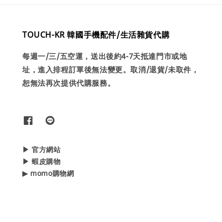
TOUCH-KR 韓國手機配件/生活雜貨代購
每週一/三/五空運，送出後約4-7天抵達門市或地
址，進入排程訂單後無法變更。取消/退貨/未取件，
恕無法再次提供代購服務。
▶ 官方網站
▶ 蝦皮購物
▶ momo購物網