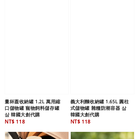
量杯蓋收納罐 1.2L 萬用縮
義大利麵收納罐 1.65L 圓柱
口儲物罐 寵物飼料儲存罐
式儲物罐 雜糧防潮容器 삼
삼 韓國大創代購
韓國大創代購
Regular
NT$ 118
Regular
NT$ 118
price
price