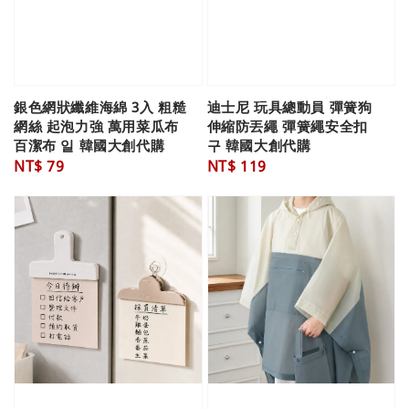
銀色網狀纖維海綿 3入 粗糙
迪士尼 玩具總動員 彈簧狗
網絲 起泡力強 萬用菜瓜布
伸縮防丟繩 彈簧繩安全扣
百潔布 일 韓國大創代購
구 韓國大創代購
Regular
NT$ 79
Regular
NT$ 119
price
price