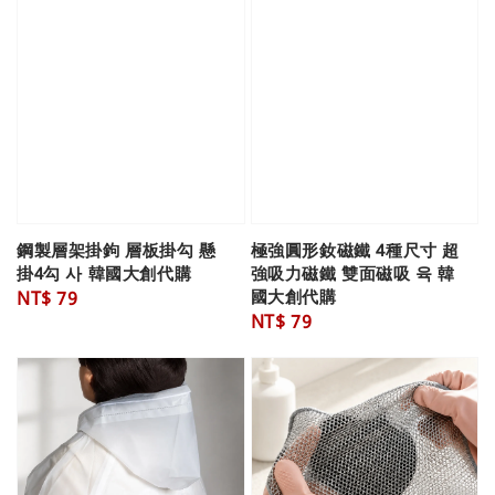
鋼製層架掛鉤 層板掛勾 懸
極強圓形釹磁鐵 4種尺寸 超
掛4勾 사 韓國大創代購
強吸力磁鐵 雙面磁吸 육 韓
國大創代購
Regular
NT$ 79
Regular
NT$ 79
price
price