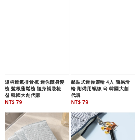
短柄透氣排骨梳 迷你隨身髮
黏貼式迷你滾輪 4入 簡易滑
梳 髮根蓬鬆梳 隨身補妝梳
輪 附備用螺絲 육 韓國大創
칠 韓國大創代購
代購
Regular
NT$ 79
Regular
NT$ 79
price
price