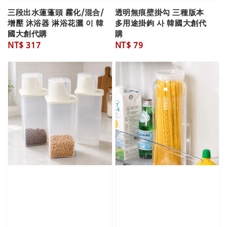
三段出水蓮蓬頭 霧化/混合/
透明無痕壁掛勾 三種版本
增壓 沐浴器 淋浴花灑 이 韓
多用途掛鉤 사 韓國大創代
國大創代購
購
Regular
NT$ 317
Regular
NT$ 79
price
price