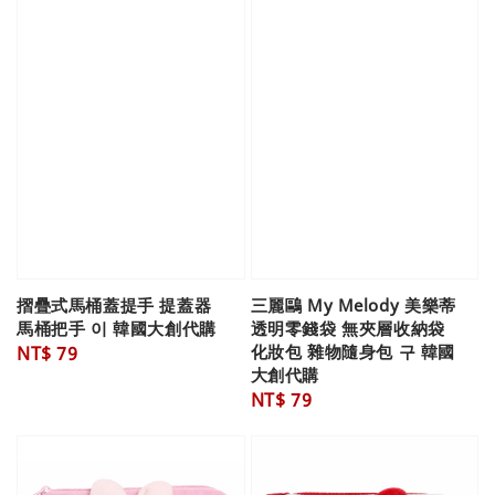
摺疊式馬桶蓋提手 提蓋器
三麗鷗 My Melody 美樂蒂
馬桶把手 이 韓國大創代購
透明零錢袋 無夾層收納袋
化妝包 雜物隨身包 구 韓國
Regular
NT$ 79
大創代購
price
Regular
NT$ 79
price