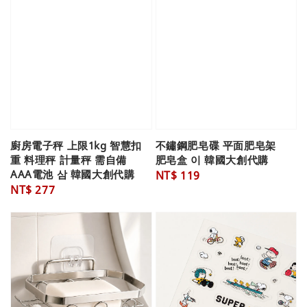
廚房電子秤 上限1kg 智慧扣
不鏽鋼肥皂碟 平面肥皂架
重 料理秤 計量秤 需自備
肥皂盒 이 韓國大創代購
AAA電池 삼 韓國大創代購
Regular
NT$ 119
Regular
NT$ 277
price
price