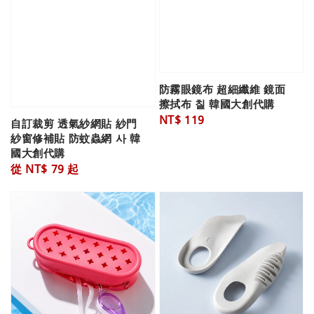
防霧眼鏡布 超細纖維 鏡面
擦拭布 칠 韓國大創代購
Regular
NT$ 119
自訂裁剪 透氣紗網貼 紗門
price
紗窗修補貼 防蚊蟲網 사 韓
國大創代購
Regular
從
NT$ 79
起
price