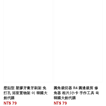
壁貼型 塑膠牙膏牙刷架 免
圓角裁切器 R4 圓邊裁剪 修
打孔 浴室置物架 이 韓國大
角器 相片/小卡 手作工具 육
創代購
韓國大創代購
Regular
NT$ 79
Regular
NT$ 79