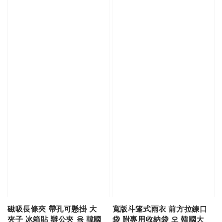
磁吸長條夾 帶孔可懸掛 大
寬版斗篷式雨衣 前方拉鍊口
夾子 冰箱貼 辦公夾 육 韓國
袋 附專用收納袋 오 韓國大