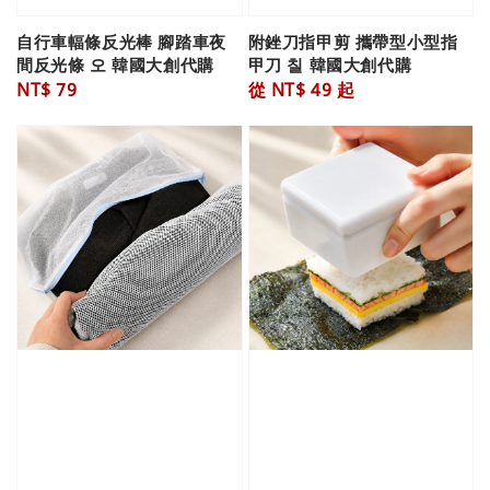
自行車輻條反光棒 腳踏車夜
附銼刀指甲剪 攜帶型小型指
間反光條 오 韓國大創代購
甲刀 칠 韓國大創代購
Regular
NT$ 79
Regular
從
NT$ 49
起
price
price