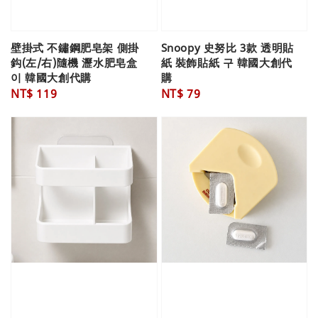
壁掛式 不鏽鋼肥皂架 側掛
Snoopy 史努比 3款 透明貼
鈎(左/右)隨機 瀝水肥皂盒
紙 裝飾貼紙 구 韓國大創代
이 韓國大創代購
購
Regular
NT$ 119
Regular
NT$ 79
price
price