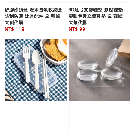
矽膠泳鏡盒 瀝水透氣收納盒
3D足弓支撐鞋墊 減壓鞋墊
防刮防震 泳具配件 오 韓國
腳跟包覆立體鞋墊 오 韓國
大創代購
大創代購
Regular
NT$ 119
Regular
NT$ 99
price
price