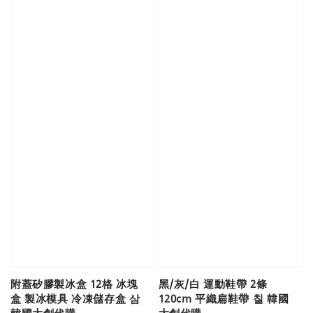
附蓋矽膠製冰盒 12格 冰塊
黑/灰/白 運動鞋帶 2條
盒 製冰模具 冷凍儲存盒 삼
120cm 平織扁鞋帶 칠 韓國