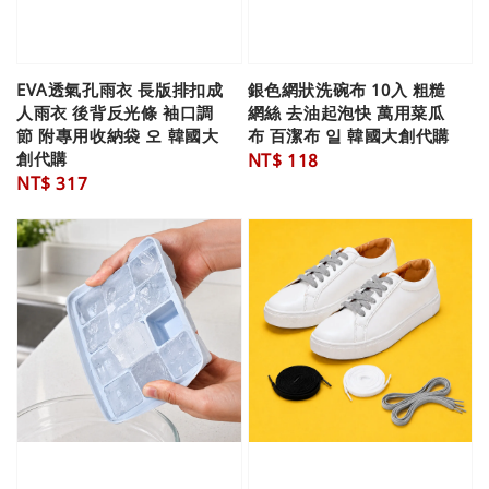
EVA透氣孔雨衣 長版排扣成
銀色網狀洗碗布 10入 粗糙
人雨衣 後背反光條 袖口調
網絲 去油起泡快 萬用菜瓜
節 附專用收納袋 오 韓國大
布 百潔布 일 韓國大創代購
創代購
Regular
NT$ 118
Regular
NT$ 317
price
price