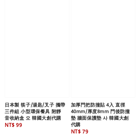
日本製 筷子/湯匙/叉子 攜帶
加厚門把防撞貼 4入 直徑
三件組 小型環保餐具 附靜
40mm/厚度8mm 門後防撞
音收納盒 오 韓國大創代購
墊 牆面保護墊 사 韓國大創
代購
Regular
NT$ 99
Regular
NT$ 79
price
price