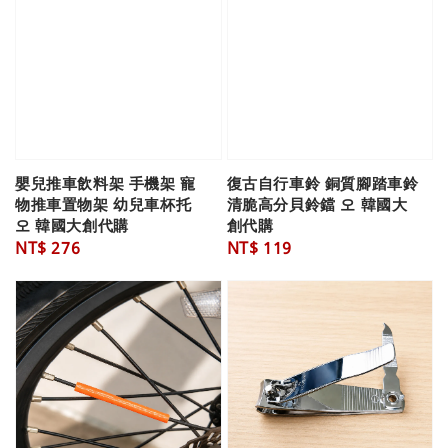
嬰兒推車飲料架 手機架 寵
復古自行車鈴 銅質腳踏車鈴
物推車置物架 幼兒車杯托
清脆高分貝鈴鐺 오 韓國大
오 韓國大創代購
創代購
Regular
NT$ 276
Regular
NT$ 119
price
price