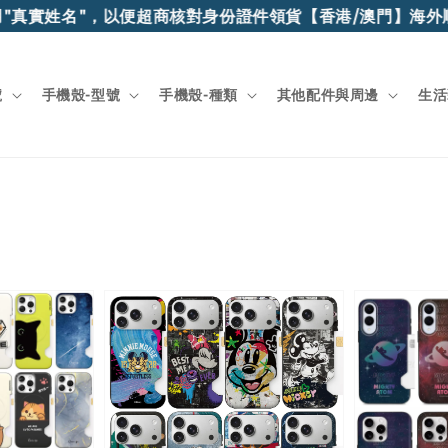
姓名"，以便超商核對身份證件領貨
【香港/澳門】海外順豐快遞
號
手機殼-型號
手機殼-種類
其他配件與周邊
生活