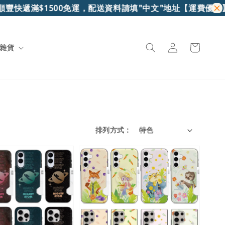
滿$1500免運，配送資料請填"中文"地址
【運費優惠】7-11超
雜貨
排列方式 :