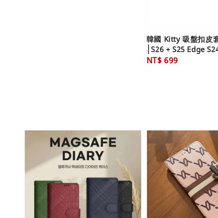
韓國 Kitty 吸盤扣皮
│S26 + S25 Edge S2
Regular
NT$ 699
price