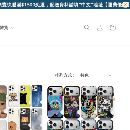
滿$1500免運，配送資料請填"中文"地址
【運費優惠】7-11超
雜貨
排列方式 :