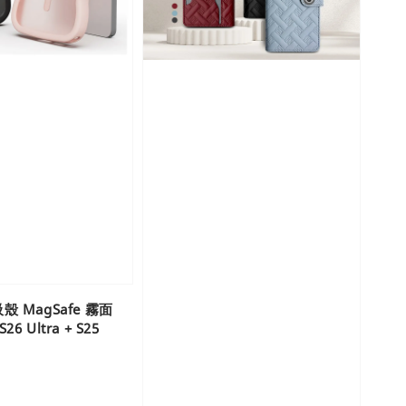
 MagSafe 霧面
 Ultra + S25