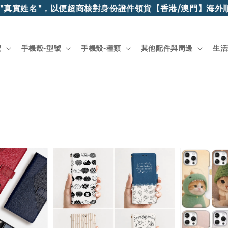
姓名"，以便超商核對身份證件領貨
【香港/澳門】海外順豐快遞
號
手機殼-型號
手機殼-種類
其他配件與周邊
生活