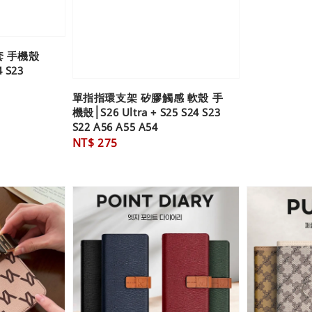
套 手機殼
4 S23
單指指環支架 矽膠觸感 軟殼 手
機殼│S26 Ultra + S25 S24 S23
S22 A56 A55 A54
Regular
NT$ 275
price