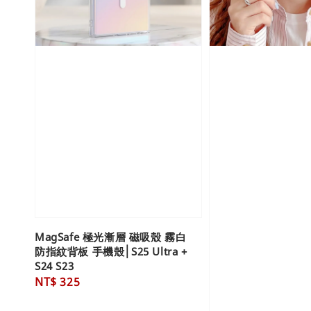
MagSafe 極光漸層 磁吸殼 霧白
防指紋背板 手機殼│S25 Ultra +
S24 S23
Regular
NT$ 325
price