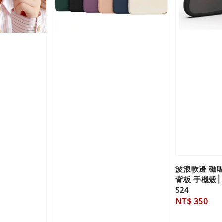
波浪軟邊 磁吸殼
背板 手機殼│S26
S24
Regular
NT$ 350
price