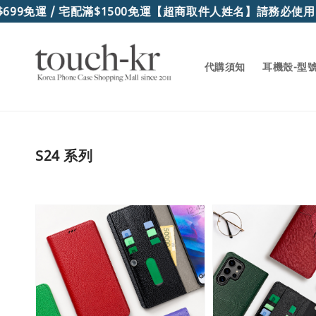
運 / 宅配滿$1500免運
【超商取件人姓名】請務必使用"真實
代購須知
耳機殼-型
S24 系列