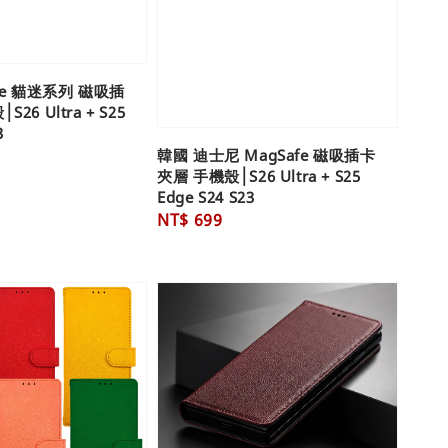
fe 貓迷系列 磁吸插
26 Ultra + S25
3
韓國 迪士尼 MagSafe 磁吸插卡
夾層 手機殼│S26 Ultra + S25
Edge S24 S23
Regular
NT$ 699
price