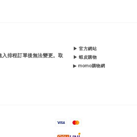
▶ 官方網站
，進入排程訂單後無法變更。取
▶ 蝦皮購物
▶ momo購物網