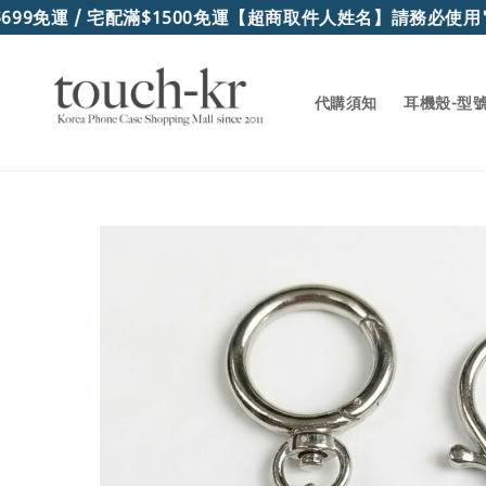
99免運 / 宅配滿$1500免運
【超商取件人姓名】請務必使用"
代購須知
耳機殼-型