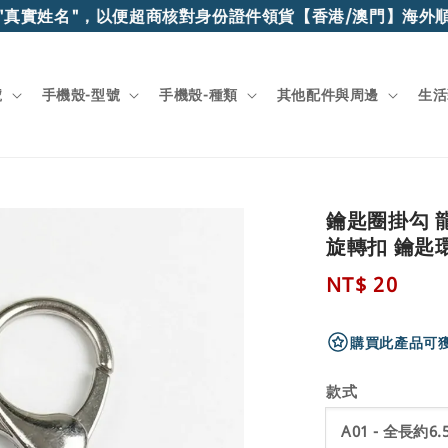
真實姓名"，以便超商核對身份證件領貨
【香港/澳門】海外順
號
手機殼-型號
手機殼-種類
其他配件與周邊
生活
鑰匙圈掛勾 龍
旋轉扣 鑰匙
Regular
NT$ 20
price
購買此產品可獲
款式