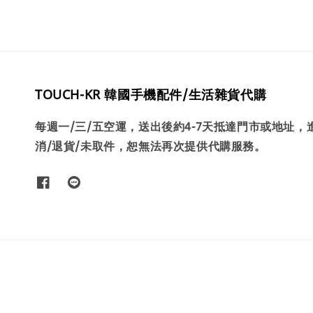
TOUCH-KR 韓國手機配件/生活雜貨代購
每週一/三/五空運，送出後約4-7天抵達門市或地址
消/退貨/未取件，恕無法再次提供代購服務。