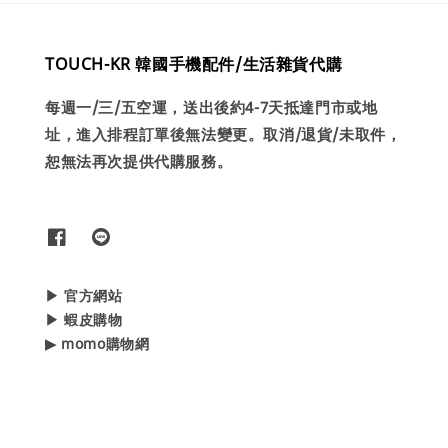
TOUCH-KR 韓國手機配件/生活雜貨代購
每週一/三/五空運，送出後約4-7天抵達門市或地
址，進入排程訂單後無法變更。取消/退貨/未取件，
恕無法再次提供代購服務。
▶ 官方網站
▶ 蝦皮購物
▶ momo購物網