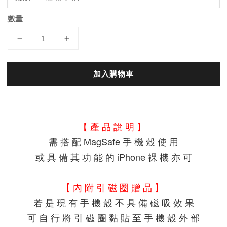
數量
加入購物車
【 產 品 說 明 】 
需 搭 配 MagSafe 手 機 殼 使 用
或 具 備 其 功 能 的 iPhone 裸 機 亦 可
【 內 附 引 磁 圈 贈 品 】
若 是 現 有 手 機 殼 不 具 備 磁 吸 效 果
可 自 行 將 引 磁 圈 黏 貼 至 手 機 殼 外 部