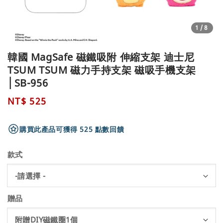
1
/8
韓國 MagSafe 磁鐵吸附 伸縮支架 迪士尼
TSUM TSUM 磁力手持支架 磁吸手機支架
│SB-956
Regular
NT$ 525
price
購買此產品可獲得 525 點數回饋
款式
贈品