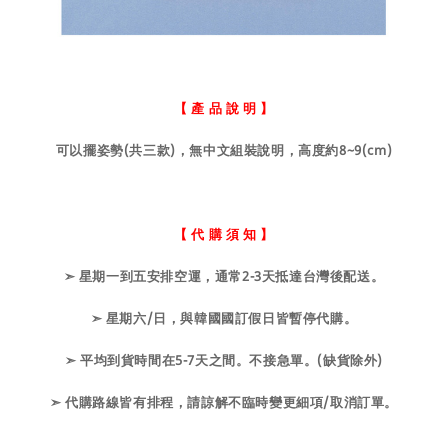
【 產 品 說 明 】
可以擺姿勢(共三款)，無中文組裝說明，高度約8~9(cm)
【 代 購 須 知 】
➣ 星期一到五安排空運，通常2-3天抵達台灣後配送。
➣ 星期六/日，與韓國國訂假日皆暫停代購。
➣ 平均到貨時間在5-7天之間。不接急單。(缺貨除外)
➣ 代購路線皆有排程，請諒解不臨時變更細項/取消訂單。