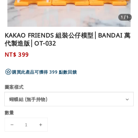
1
/1
KAKAO FRIENDS 組裝公仔模型│BANDAI 萬
代製造版│OT-032
Regular
NT$ 399
price
購買此產品可獲得 399 點數回饋
圖案樣式
數量