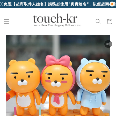
超商取件人姓名】請務必使用"真實姓名"，以便超商核對身份證件